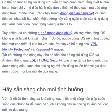
Có thể có một số người dùng iOS vẫn tin vào quan niệm rằng thiết bị của
họ an toàn chỉ vì hệ điều hành này được thiết kế theo cách mà các ứng
dụng trên iPhone hoặc iPad chạy trong
không gian ảo riêng biệt
và giao
tiếp với nhau rất hạn chế. Môi trường này cũng ngăn chặn các ứng dụng
diệt virus bên ngoài hoạt động hiệu quả trên iOS.
Tuy nhiên, đã có những
sự cố mạng đáng chú ý
, chứng minh rằng iOS
không phải là bất khả xâm phạm. Do đó, người dùng iOS nên tăng cường
bảo mật cho thiết bị của họ với các lớp bảo vệ bổ sung như
VPN
,
Identity Protection
* và
Password Manager
.
Tất cả những tính năng này đều có sẵn cho cả người dùng iOS và
Android thông qua
ESET HOME Security
, giải pháp tất cả trong một vừa
được nâng cấp, dành cho những người tiêu dùng muốn bảo vệ gia đình
mình trước mọi loại mối đe dọa mạng.
Hãy sẵn sàng cho mọi tình huống
Với rất nhiều tính năng và khả năng, các thiết bị di động nên giúp cuộc
sống của chúng ta dễ dàng hơn, chứ không gây ra những lo lắng bởi các
mối đe dọa mạng.