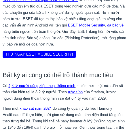
mức độ nghiêm túc của ESET trong việc nghiên cứu các mối đe dọa. Và
các chuyên gia của ESET không chỉ đứng ngoài quan sát. Hơn mười
năm trước, ESET đã tạo ra lớp bảo vệ nhiều tầng đoạt giải thưởng cho
các vấn đề an ninh Android với tên gọi
ESET Mobile Security
,
đã bảo vệ
hàng triệu người trên toàn thế giới. Giờ đây, ESET đang tiến tới việc cải
tiến tính năng Bảo vệ chống lừa đảo (Phishing Protection), mở rộng phạm
vi bảo vệ mối đe dọa hơn nữa.
THỬ NGAY ESET MOBILE SECURITY!
Bất kỳ ai cũng có thể trở thành mục tiêu
Có
4,8 tỷ người dùng điện thoại thông minh
, chiếm hơn một nửa dân số
toàn cầu hiện tại là 8,2 tỷ người. Theo
ước tính
của Statista, lượng
người dùng điện thoại thông minh sẽ đạt 6,4 tỷ vào năm 2029.
Theo một
khảo sát năm 2024
do công ty quản lý dữ liệu Harmony
Healthcare IT thực hiện, thời gian sử dụng màn hình điện thoại tăng lên
theo từng thế hệ. Trong khi thế hệ baby boomer ở Mỹ (những người sinh
từ 1946 đến 1964) dành 3,5 giờ mỗi ngày với điện thoại trong tay, thì thế