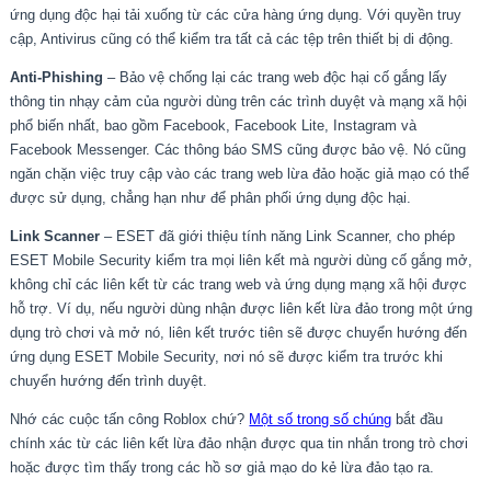
ứng dụng độc hại tải xuống từ các cửa hàng ứng dụng. Với quyền truy
cập, Antivirus cũng có thể kiểm tra tất cả các tệp trên thiết bị di động.
Anti-Phishing
– Bảo vệ chống lại các trang web độc hại cố gắng lấy
thông tin nhạy cảm của người dùng trên các trình duyệt và mạng xã hội
phổ biến nhất, bao gồm Facebook, Facebook Lite, Instagram và
Facebook Messenger. Các thông báo SMS cũng được bảo vệ. Nó cũng
ngăn chặn việc truy cập vào các trang web lừa đảo hoặc giả mạo có thể
được sử dụng, chẳng hạn như để phân phối ứng dụng độc hại.
Link Scanner
– ESET đã giới thiệu tính năng Link Scanner, cho phép
ESET Mobile Security kiểm tra mọi liên kết mà người dùng cố gắng mở,
không chỉ các liên kết từ các trang web và ứng dụng mạng xã hội được
hỗ trợ. Ví dụ, nếu người dùng nhận được liên kết lừa đảo trong một ứng
dụng trò chơi và mở nó, liên kết trước tiên sẽ được chuyển hướng đến
ứng dụng ESET Mobile Security, nơi nó sẽ được kiểm tra trước khi
chuyển hướng đến trình duyệt.
Nhớ các cuộc tấn công Roblox chứ?
Một số trong số chúng
bắt đầu
chính xác từ các liên kết lừa đảo nhận được qua tin nhắn trong trò chơi
hoặc được tìm thấy trong các hồ sơ giả mạo do kẻ lừa đảo tạo ra.