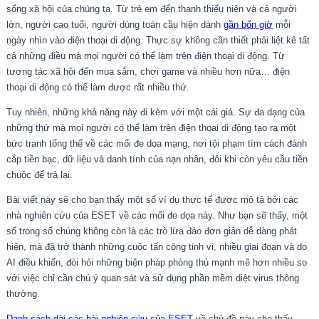
sống xã hội của chúng ta. Từ trẻ em đến thanh thiếu niên và cả người
lớn, người cao tuổi, người dùng toàn cầu hiện dành
gần bốn giờ
mỗi
ngày nhìn vào điện thoại di động. Thực sự không cần thiết phải liệt kê tất
cả những điều mà mọi người có thể làm trên điện thoại di động. Từ
tương tác xã hội đến mua sắm, chơi game và nhiều hơn nữa… điện
thoại di động có thể làm được rất nhiều thứ.
Tuy nhiên, những khả năng này đi kèm với một cái giá. Sự đa dạng của
những thứ mà mọi người có thể làm trên điện thoại di động tạo ra một
bức tranh tổng thể về các mối đe dọa mạng, nơi tội phạm tìm cách đánh
cắp tiền bạc, dữ liệu và danh tính của nạn nhân, đôi khi còn yêu cầu tiền
chuộc để trả lại.
Bài viết này sẽ cho bạn thấy một số ví dụ thực tế được mô tả bởi các
nhà nghiên cứu của ESET về các mối đe dọa này. Như bạn sẽ thấy, một
số trong số chúng không còn là các trò lừa đảo đơn giản dễ dàng phát
hiện, mà đã trở thành những cuộc tấn công tinh vi, nhiều giai đoạn và do
AI điều khiển, đòi hỏi những biện pháp phòng thủ mạnh mẽ hơn nhiều so
với việc chỉ cần chú ý quan sát và sử dụng phần mềm diệt virus thông
thường.
Danh sách dài các bài nghiên cứu của ESET
về chủ đề này cho thấy