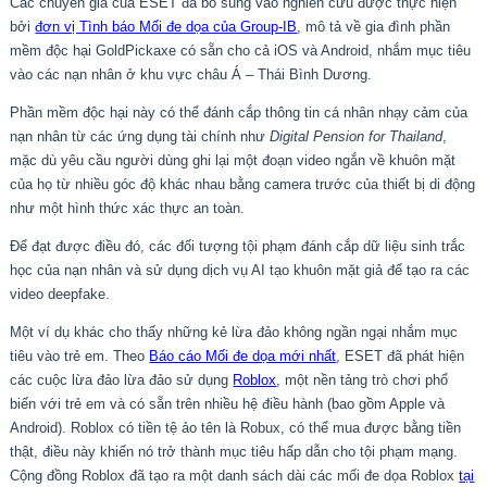
Các chuyên gia của ESET đã bổ sung vào nghiên cứu được thực hiện
bởi
đơn vị Tình báo Mối đe dọa của Group-IB
, mô tả về gia đình phần
mềm độc hại GoldPickaxe có sẵn cho cả iOS và Android, nhắm mục tiêu
vào các nạn nhân ở khu vực châu Á – Thái Bình Dương.
Phần mềm độc hại này có thể đánh cắp thông tin cá nhân nhạy cảm của
nạn nhân từ các ứng dụng tài chính như
Digital Pension for Thailand
,
mặc dù yêu cầu người dùng ghi lại một đoạn video ngắn về khuôn mặt
của họ từ nhiều góc độ khác nhau bằng camera trước của thiết bị di động
như một hình thức xác thực an toàn.
Để đạt được điều đó, các đối tượng tội phạm đánh cắp dữ liệu sinh trắc
học của nạn nhân và sử dụng dịch vụ AI tạo khuôn mặt giả để tạo ra các
video deepfake.
Một ví dụ khác cho thấy những kẻ lừa đảo không ngần ngại nhắm mục
tiêu vào trẻ em. Theo
Báo cáo Mối đe dọa mới nhất
, ESET đã phát hiện
các cuộc lừa đảo lừa đảo sử dụng
Roblox
, một nền tảng trò chơi phổ
biến với trẻ em và có sẵn trên nhiều hệ điều hành (bao gồm Apple và
Android). Roblox có tiền tệ ảo tên là Robux, có thể mua được bằng tiền
thật, điều này khiến nó trở thành mục tiêu hấp dẫn cho tội phạm mạng.
Cộng đồng Roblox đã tạo ra một danh sách dài các mối đe dọa Roblox
tại