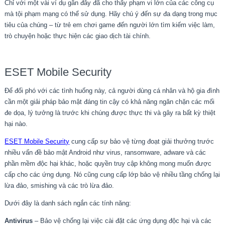
Chỉ với một vài ví dụ gần đây đã cho thấy phạm vi lớn của các công cụ
mà tội phạm mạng có thể sử dụng. Hãy chú ý đến sự đa dạng trong mục
tiêu của chúng – từ trẻ em chơi game đến người lớn tìm kiếm việc làm,
trò chuyện hoặc thực hiện các giao dịch tài chính.
ESET Mobile Security
Để đối phó với các tình huống này, cả người dùng cá nhân và hộ gia đình
cần một giải pháp bảo mật đáng tin cậy có khả năng ngăn chặn các mối
đe dọa, lý tưởng là trước khi chúng được thực thi và gây ra bất kỳ thiệt
hại nào.
ESET Mobile Security
cung cấp sự bảo vệ từng đoạt giải thưởng trước
nhiều vấn đề bảo mật Android như virus, ransomware, adware và các
phần mềm độc hại khác, hoặc quyền truy cập không mong muốn được
cấp cho các ứng dụng. Nó cũng cung cấp lớp bảo vệ nhiều tầng chống lại
lừa đảo, smishing và các trò lừa đảo.
Dưới đây là danh sách ngắn các tính năng:
Antivirus
– Bảo vệ chống lại việc cài đặt các ứng dụng độc hại và các