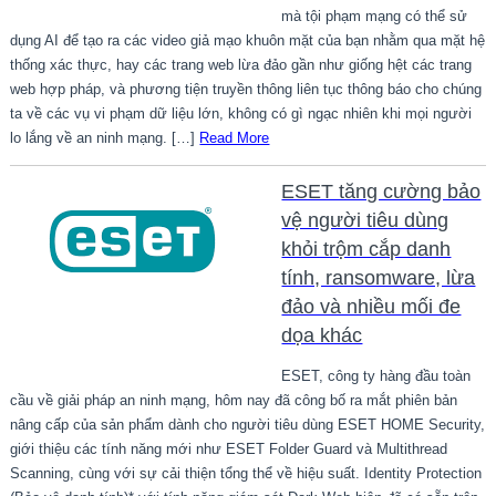
mà tội phạm mạng có thể sử
dụng AI để tạo ra các video giả mạo khuôn mặt của bạn nhằm qua mặt hệ
thống xác thực, hay các trang web lừa đảo gần như giống hệt các trang
web hợp pháp, và phương tiện truyền thông liên tục thông báo cho chúng
ta về các vụ vi phạm dữ liệu lớn, không có gì ngạc nhiên khi mọi người
lo lắng về an ninh mạng. […]
Read More
ESET tăng cường bảo
vệ người tiêu dùng
khỏi trộm cắp danh
tính, ransomware, lừa
đảo và nhiều mối đe
dọa khác
ESET, công ty hàng đầu toàn
cầu về giải pháp an ninh mạng, hôm nay đã công bố ra mắt phiên bản
nâng cấp của sản phẩm dành cho người tiêu dùng ESET HOME Security,
giới thiệu các tính năng mới như ESET Folder Guard và Multithread
Scanning, cùng với sự cải thiện tổng thể về hiệu suất. Identity Protection