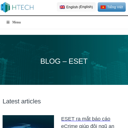
English
English
Tiếng Việt
(
)
Menu
BLOG – ESET
Latest articles
ESET ra mắt báo cáo
eCrime giúp đội ngũ an