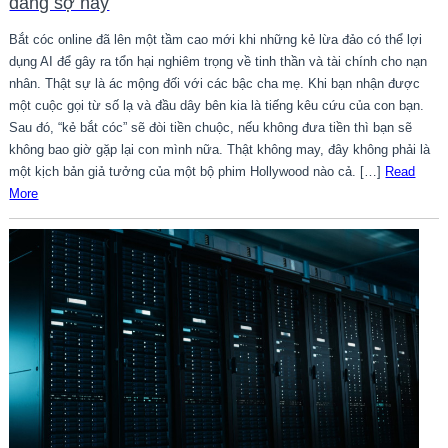
đáng sợ này
Bắt cóc online đã lên một tầm cao mới khi những kẻ lừa đảo có thể lợi
dụng AI để gây ra tổn hại nghiêm trọng về tinh thần và tài chính cho nạn
nhân. Thật sự là ác mộng đối với các bậc cha mẹ. Khi bạn nhận được
một cuộc gọi từ số lạ và đầu dây bên kia là tiếng kêu cứu của con bạn.
Sau đó, “kẻ bắt cóc” sẽ đòi tiền chuộc, nếu không đưa tiền thì bạn sẽ
không bao giờ gặp lại con mình nữa. Thật không may, đây không phải là
một kịch bản giả tưởng của một bộ phim Hollywood nào cả. […]
Read
More