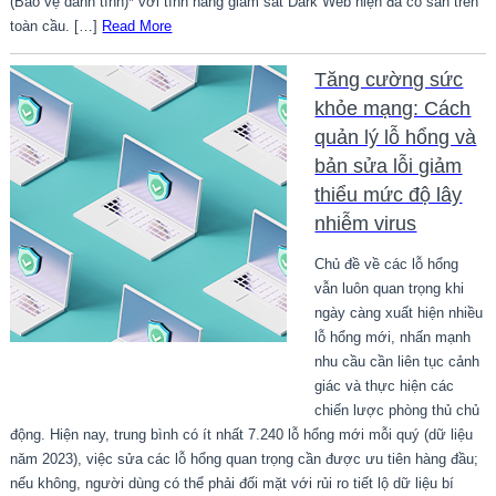
(Bảo vệ danh tính)* với tính năng giám sát Dark Web hiện đã có sẵn trên
toàn cầu. […]
Read More
Tăng cường sức
khỏe mạng: Cách
quản lý lỗ hổng và
bản sửa lỗi giảm
thiểu mức độ lây
nhiễm virus
Chủ đề về các lỗ hổng
vẫn luôn quan trọng khi
ngày càng xuất hiện nhiều
lỗ hổng mới, nhấn mạnh
nhu cầu cần liên tục cảnh
giác và thực hiện các
chiến lược phòng thủ chủ
động. Hiện nay, trung bình có ít nhất 7.240 lỗ hổng mới mỗi quý (dữ liệu
năm 2023), việc sửa các lỗ hổng quan trọng cần được ưu tiên hàng đầu;
nếu không, người dùng có thể phải đối mặt với rủi ro tiết lộ dữ liệu bí