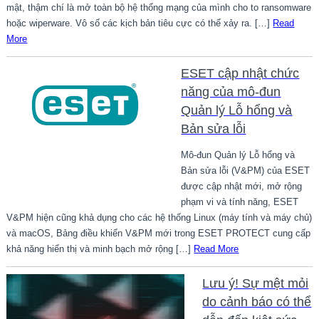
mật, thậm chí là mở toàn bộ hệ thống mạng của mình cho to ransomware
hoặc wiperware. Vô số các kịch bản tiêu cực có thể xảy ra. […]
Read
More
ESET cập nhật chức
năng của mô-đun
Quản lý Lỗ hổng và
Bản sửa lỗi
Mô-đun Quản lý Lỗ hổng và
Bản sửa lỗi (V&PM) của ESET
được cập nhật mới, mở rộng
phạm vi và tính năng, ESET
V&PM hiện cũng khả dụng cho các hệ thống Linux (máy tính và máy chủ)
và macOS, Bảng điều khiển V&PM mới trong ESET PROTECT cung cấp
khả năng hiển thị và minh bạch mở rộng […]
Read More
Lưu ý! Sự mệt mỏi
do cảnh báo có thể