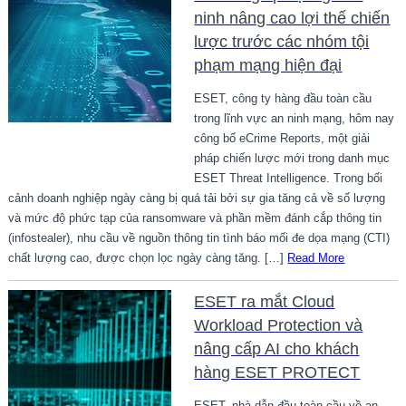
ninh nâng cao lợi thế chiến
lược trước các nhóm tội
phạm mạng hiện đại
ESET, công ty hàng đầu toàn cầu
trong lĩnh vực an ninh mạng, hôm nay
công bố eCrime Reports, một giải
pháp chiến lược mới trong danh mục
ESET Threat Intelligence. Trong bối
cảnh doanh nghiệp ngày càng bị quá tải bởi sự gia tăng cả về số lượng
và mức độ phức tạp của ransomware và phần mềm đánh cắp thông tin
(infostealer), nhu cầu về nguồn thông tin tình báo mối đe dọa mạng (CTI)
chất lượng cao, được chọn lọc ngày càng tăng. […]
Read More
ESET ra mắt Cloud
Workload Protection và
nâng cấp AI cho khách
hàng ESET PROTECT
ESET, nhà dẫn đầu toàn cầu về an