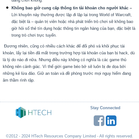
đang chơi không.
Không bao giờ cung cấp thông tin tài khoản cho người khác –
Lời khuyên này thường được lặp đi lặp lại trong World of Warcraft,
đặc biệt là – quản trị viên hoặc nhà phát triển trò chơi sẽ không bao
giờ hỏi số thẻ tín dụng hoặc thông tin ngân hàng của bạn, đặc biệt là
trong trò chơi trực tuyến.
Đương nhiên, cũng có nhiều cách khác để đối phó và khôi phục tài
khoản, lấy lại tiền đã mất trong trường hợp tài khoản của bạn bị hack, dù
là lý do nào đi nữa. Nhưng điều này không có nghĩa là các game thủ
không nên cảnh giác. Vì thế giới game béo bở sẽ luôn bị đe dọa bởi
những kẻ lừa đảo. Giữ an toàn và đề phòng trước mọi nguy hiểm đang
âm thầm rình rập.
Stay Connected
©2012 - 2024 HTech Resources Company Limited - All rights reserved.