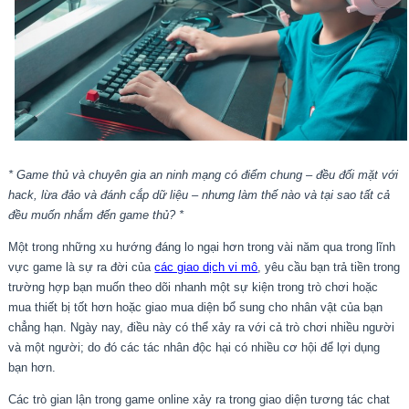
* Game thủ và chuyên gia an ninh mạng có điểm chung – đều đối mặt với
hack, lừa đảo và đánh cắp dữ liệu – nhưng làm thế nào và tại sao tất cả
đều muốn nhắm đến game thủ? *
Một trong những xu hướng đáng lo ngại hơn trong vài năm qua trong lĩnh
vực game là sự ra đời của
các giao dịch vi mô
, yêu cầu bạn trả tiền trong
trường hợp bạn muốn theo dõi nhanh một sự kiện trong trò chơi hoặc
mua thiết bị tốt hơn hoặc giao mua diện bổ sung cho nhân vật của bạn
chẳng hạn. Ngày nay, điều này có thể xảy ra với cả trò chơi nhiều người
và một người; do đó các tác nhân độc hại có nhiều cơ hội để lợi dụng
bạn hơn.
Các trò gian lận trong game online xảy ra trong giao diện tương tác chat