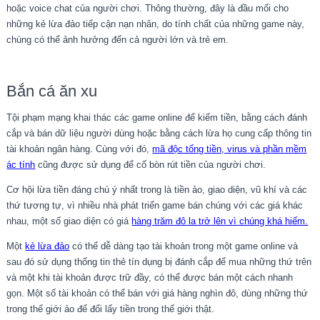
hoặc voice chat của người chơi. Thông thường, đây là đầu mối cho
những kẻ lừa đảo tiếp cận nạn nhân, do tính chất của những game này,
chúng có thể ảnh hưởng đến cả người lớn và trẻ em.
Bắn cá ăn xu
Tội phạm mạng khai thác các game online để kiếm tiền, bằng cách đánh
cắp và bán dữ liệu người dùng hoặc bằng cách lừa họ cung cấp thông tin
tài khoản ngân hàng. Cùng với đó,
mã độc tống tiền, virus và phần mềm
ác tính
cũng được sử dụng để cố bòn rút tiền của người chơi.
Cơ hội lừa tiền đáng chú ý nhất trong là tiền ảo, giao diện, vũ khí và các
thứ tương tự, vì nhiều nhà phát triển game bán chúng với các giá khác
nhau, một số giao diện có giá
hàng trăm đô la trở lên vì chúng khá hiếm.
Một
kẻ lừa đảo
có thể dễ dàng tạo tài khoản trong một game online và
sau đó sử dụng thống tin thẻ tín dụng bị đánh cắp để mua những thứ trên
và một khi tài khoản được trữ đầy, có thể được bán một cách nhanh
gọn. Một số tài khoản có thể bán với giá hàng nghìn đô, dùng những thứ
trong thế giới ảo để đổi lấy tiền trong thế giới thật.